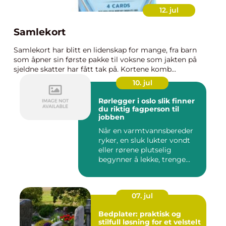
12. jul
Samlekort
Samlekort har blitt en lidenskap for mange, fra barn
som åpner sin første pakke til voksne som jakten på
sjeldne skatter har fått tak på. Kortene komb...
10. jul
Rørlegger i oslo slik finner
du riktig fagperson til
jobben
Når en varmtvannsbereder
ryker, en sluk lukter vondt
eller rørene plutselig
begynner å lekke, trenge...
07. jul
Bedplater: praktisk og
stilfull løsning for et velstelt