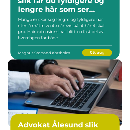
slik får du fyldigere og
lengre hår som ser
naturlig ut
Mange ønsker seg lengre og fyldigere hår
uten å måtte vente i årevis på at håret skal
gro. Hair extensions har blitt en fast del av
hverdagen for både...
05. aug
Magnus Storsand Korsholm
Advokat Ålesund slik