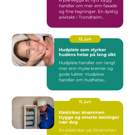
Å planlegge et nytt bygg
handler om mer enn fasade
og fine tegninger. En dyktig
arkitekt i Trondheim...
12. jun
Hudpleie som styrker
hudens helse på lang sikt
Hudpleie handler om langt
mer enn myke kremer og
gode lukter. Hudpleie
handler om hudhelse,
forebygg...
11. jun
Elektriker strømmen
trygge og smarte løsninger
nær deg
En elektriker på Strømmen