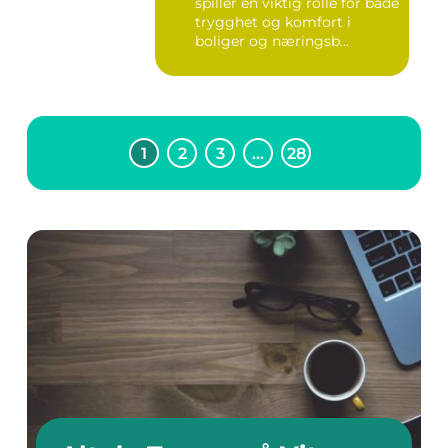
spiller en viktig rolle for både
trygghet og komfort i
boliger og næringsb...
1
2
3
…
28