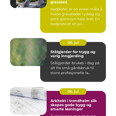
gravsted
bedplater er en enkel måte å
holde gravstedet ryddig og
pent gjennom hele året. En
bedplate er en po...
06. jul
Stålgjerder for trygg og
varig inngjerding
Stålgjerder brukes i dag på
alt fra små gårdsbruk til
store profesjonelle la...
06. jul
Arkitekt i trondheim slik
skapes gode bygg og
smarte løsninger