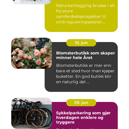
Naturkartlegging brukes i alt
fra store
samferdselsprosjekter til
små reguleringsplaner,
vindk...
10. jun
Blomsterbutikk som skaper
minner hele Året
Blomsterbutikk er mer enn
bare et sted hvor man kjøper
buketter. En god butikk blir
en naturlig del ...
09. jun
Sykkelparkering som gjør
hverdagen enklere og
tryggere