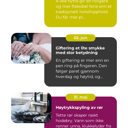
Å leie hytte gir en roligere
og mer fleksibel ferie enn et
tradisjonelt hotellopphold.
Du får mer pl...
02. jun
Giftering et lite smykke
med stor betydning
En giftering er mer enn en
pen ring på fingeren. Den
følger paret gjennom
hverdag og høytid, og
minn...
31. mai
Høytrykkspyling av rør
Tette rør skaper raskt
hodebry. Vann som ikke
renner unna, klukkelyder fra