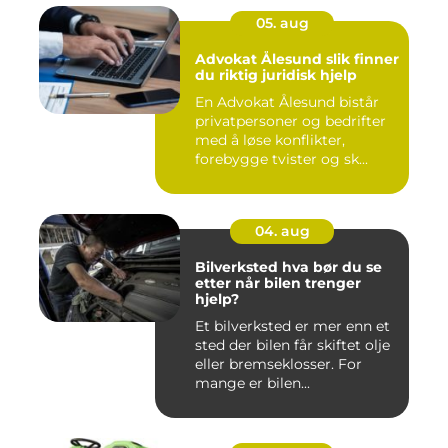
05. aug
Advokat Ålesund slik finner
du riktig juridisk hjelp
En Advokat Ålesund bistår
privatpersoner og bedrifter
med å løse konflikter,
forebygge tvister og sk...
04. aug
Bilverksted hva bør du se
etter når bilen trenger
hjelp?
Et bilverksted er mer enn et
sted der bilen får skiftet olje
eller bremseklosser. For
mange er bilen...