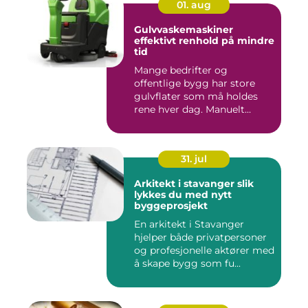
01. aug
Gulvvaskemaskiner
effektivt renhold på mindre
tid
Mange bedrifter og
offentlige bygg har store
gulvflater som må holdes
rene hver dag. Manuelt
renhold...
31. jul
Arkitekt i stavanger slik
lykkes du med nytt
byggeprosjekt
En arkitekt i Stavanger
hjelper både privatpersoner
og profesjonelle aktører med
å skape bygg som fu...