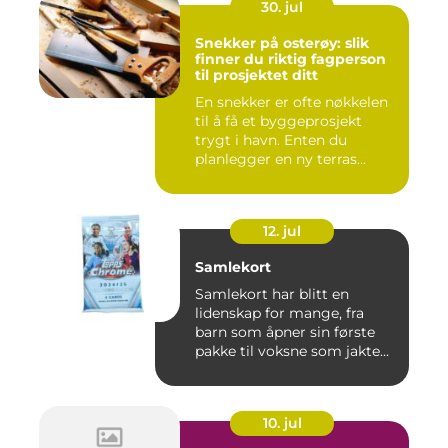
30. jul
Snekker på osterøy: slik
finner du riktig fagperson
til prosjektet ditt
En snekker er ofte nøkkelen
til å få et byggeprosjekt
trygt i havn. Enten du
planlegger en ny terras...
12. jul
Samlekort
Samlekort har blitt en
lidenskap for mange, fra
barn som åpner sin første
pakke til voksne som jakte...
10. jul