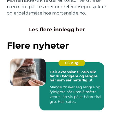
Morten Eide Arkitekter et kontor verdt å se
nærmere på. Les mer om referanseprosjekter
og arbeidsmåte hos morteneide.no.
Les flere innlegg her
Flere nyheter
05. aug
Hair extensions i oslo slik
får du fyldigere og lengre
hår som ser naturlig ut
Mange ønsker seg lengre og
fyldigere hår uten å måtte
vente i årevis på at håret skal
gro. Hair exte...