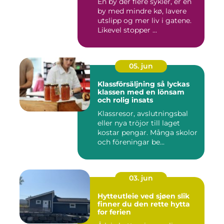
En by der flere sykler, er en
by med mindre kø, lavere
utslipp og mer liv i gatene.
Likevel stopper ...
05. jun
Klassförsäljning så lyckas
klassen med en lönsam
och rolig insats
Klassresor, avslutningsbal
eller nya tröjor till laget
kostar pengar. Många skolor
och föreningar be...
03. jun
Hytteutleie ved sjøen slik
finner du den rette hytta
for ferien