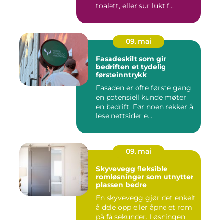
toalett, eller sur lukt f...
09. mai
Fasadeskilt som gir
bedriften et tydelig
førsteinntrykk
Fasaden er ofte første gang
en potensiell kunde møter
en bedrift. Før noen rekker å
lese nettsider e...
09. mai
Skyvevegg fleksible
romløsninger som utnytter
plassen bedre
En skyvevegg gjør det enkelt
å dele opp eller åpne et rom
på få sekunder. Løsningen