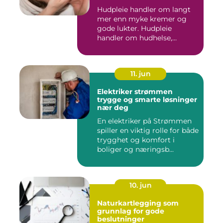
Hudpleie handler om langt
mer enn myke kremer og
gode lukter. Hudpleie
handler om hudhelse,
forebygg...
11. jun
Elektriker strømmen
trygge og smarte løsninger
nær deg
En elektriker på Strømmen
spiller en viktig rolle for både
trygghet og komfort i
boliger og næringsb...
10. jun
Naturkartlegging som
grunnlag for gode
beslutninger