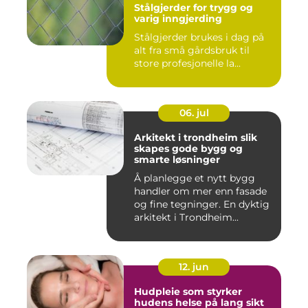
Stålgjerder for trygg og
varig inngjerding
Stålgjerder brukes i dag på
alt fra små gårdsbruk til
store profesjonelle la...
06. jul
Arkitekt i trondheim slik
skapes gode bygg og
smarte løsninger
Å planlegge et nytt bygg
handler om mer enn fasade
og fine tegninger. En dyktig
arkitekt i Trondheim...
12. jun
Hudpleie som styrker
hudens helse på lang sikt