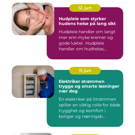
12. jun
Hudpleie som styrker
hudens helse på lang sikt
Hudpleie handler om langt
mer enn myke kremer og
gode lukter. Hudpleie
handler om hudhelse,
forebygg...
11. jun
Elektriker strømmen
trygge og smarte løsninger
nær deg
En elektriker på Strømmen
spiller en viktig rolle for både
trygghet og komfort i
boliger og næringsb...