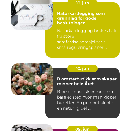
10. jun
Naturkartlegging som
grunnlag for gode
beslutninger
Naturkartlegging brukes i alt
fra store
samferdselsprosjekter til
små reguleringsplaner,
vindk...
10. jun
Blomsterbutikk som skaper
minner hele Året
Blomsterbutikk er mer enn
bare et sted hvor man kjøper
buketter. En god butikk blir
en naturlig del ...
09. jun