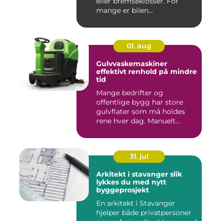
eller bremseklosser. For
mange er bilen...
01. aug
Gulvvaskemaskiner
effektivt renhold på mindre
tid
Mange bedrifter og
offentlige bygg har store
gulvflater som må holdes
rene hver dag. Manuelt
renhold...
31. jul
Arkitekt i stavanger slik
lykkes du med nytt
byggeprosjekt
En arkitekt i Stavanger
hjelper både privatpersoner