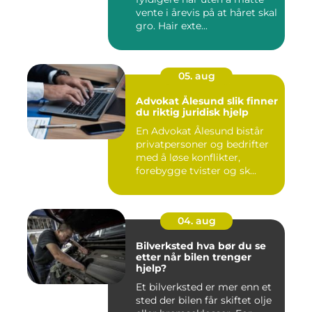
vente i årevis på at håret skal
gro. Hair exte...
05. aug
Advokat Ålesund slik finner
du riktig juridisk hjelp
En Advokat Ålesund bistår
privatpersoner og bedrifter
med å løse konflikter,
forebygge tvister og sk...
04. aug
Bilverksted hva bør du se
etter når bilen trenger
hjelp?
Et bilverksted er mer enn et
sted der bilen får skiftet olje