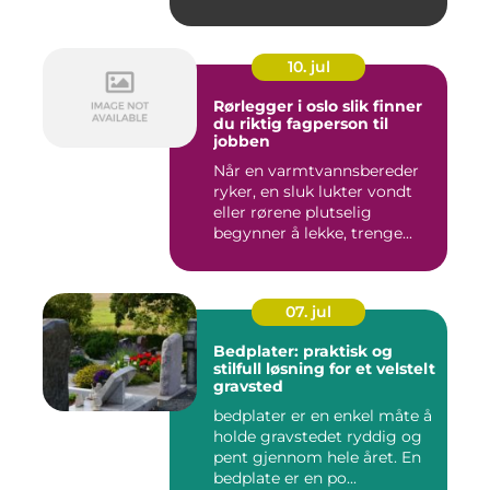
10. jul
Rørlegger i oslo slik finner
du riktig fagperson til
jobben
Når en varmtvannsbereder
ryker, en sluk lukter vondt
eller rørene plutselig
begynner å lekke, trenge...
07. jul
Bedplater: praktisk og
stilfull løsning for et velstelt
gravsted
bedplater er en enkel måte å
holde gravstedet ryddig og
pent gjennom hele året. En
bedplate er en po...