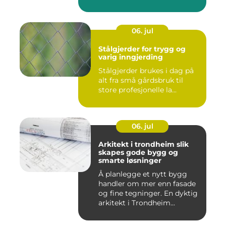
06. jul
Stålgjerder for trygg og
varig inngjerding
Stålgjerder brukes i dag på
alt fra små gårdsbruk til
store profesjonelle la...
06. jul
Arkitekt i trondheim slik
skapes gode bygg og
smarte løsninger
Å planlegge et nytt bygg
handler om mer enn fasade
og fine tegninger. En dyktig
arkitekt i Trondheim...