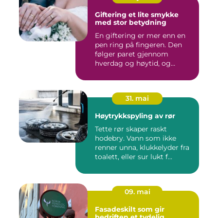
Giftering et lite smykke
med stor betydning
En giftering er mer enn en
pen ring på fingeren. Den
følger paret gjennom
hverdag og høytid, og
minn...
31. mai
Høytrykkspyling av rør
Tette rør skaper raskt
hodebry. Vann som ikke
renner unna, klukkelyder fra
toalett, eller sur lukt f...
09. mai
Fasadeskilt som gir
bedriften et tydelig