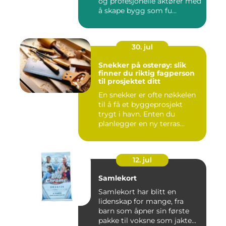
og profesjonelle aktører med
å skape bygg som fu...
30. jul
Snekker på osterøy: slik
finner du riktig fagperson
til prosjektet ditt
En snekker er ofte nøkkelen
til å få et byggeprosjekt
trygt i havn. Enten du
planlegger en ny terras...
12. jul
Samlekort
Samlekort har blitt en
lidenskap for mange, fra
barn som åpner sin første
pakke til voksne som jakte...