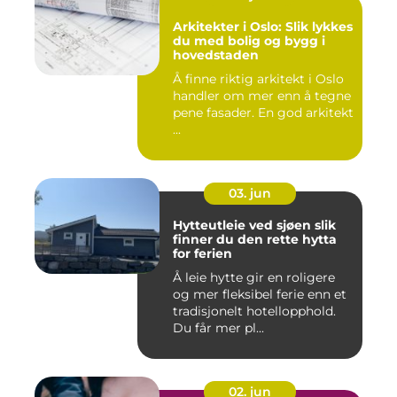
Arkitekter i Oslo: Slik lykkes
du med bolig og bygg i
hovedstaden
Å finne riktig arkitekt i Oslo
handler om mer enn å tegne
pene fasader. En god arkitekt
...
03. jun
Hytteutleie ved sjøen slik
finner du den rette hytta
for ferien
Å leie hytte gir en roligere
og mer fleksibel ferie enn et
tradisjonelt hotellopphold.
Du får mer pl...
02. jun