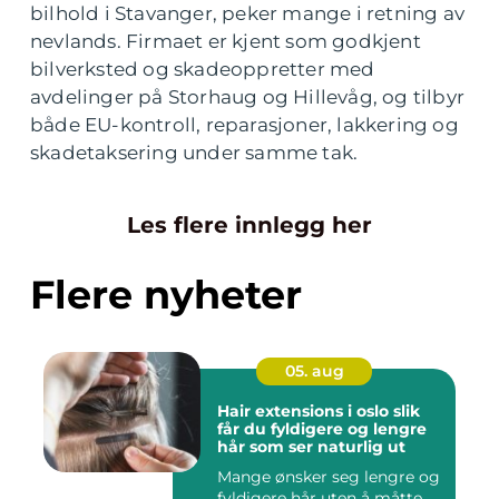
bilhold i Stavanger, peker mange i retning av
nevlands. Firmaet er kjent som godkjent
bilverksted og skadeoppretter med
avdelinger på Storhaug og Hillevåg, og tilbyr
både EU-kontroll, reparasjoner, lakkering og
skadetaksering under samme tak.
Les flere innlegg her
Flere nyheter
05. aug
Hair extensions i oslo slik
får du fyldigere og lengre
hår som ser naturlig ut
Mange ønsker seg lengre og
fyldigere hår uten å måtte