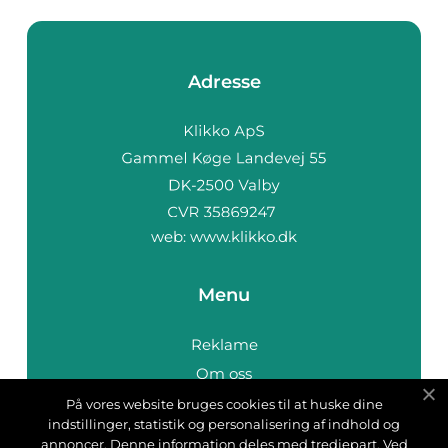
Adresse
web:
www.klikko.dk
Menu
Reklame
Om oss
Cookies
På vores website bruges cookies til at huske dine
indstillinger, statistik og personalisering af indhold og
Kontakt Oss
annoncer. Denne information deles med tredjepart. Ved