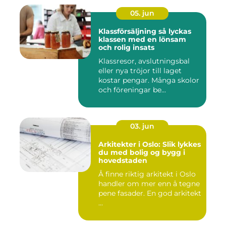
05. jun
Klassförsäljning så lyckas
klassen med en lönsam
och rolig insats
Klassresor, avslutningsbal
eller nya tröjor till laget
kostar pengar. Många skolor
och föreningar be...
03. jun
Arkitekter i Oslo: Slik lykkes
du med bolig og bygg i
hovedstaden
Å finne riktig arkitekt i Oslo
handler om mer enn å tegne
pene fasader. En god arkitekt
...