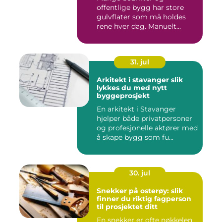
offentlige bygg har store
gulvflater som må holdes
rene hver dag. Manuelt
renhold...
31. jul
Arkitekt i stavanger slik
lykkes du med nytt
byggeprosjekt
En arkitekt i Stavanger
hjelper både privatpersoner
og profesjonelle aktører med
å skape bygg som fu...
30. jul
Snekker på osterøy: slik
finner du riktig fagperson
til prosjektet ditt
En snekker er ofte nøkkelen