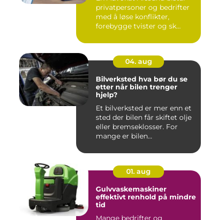
privatpersoner og bedrifter
med å løse konflikter,
forebygge tvister og sk...
04. aug
Bilverksted hva bør du se
etter når bilen trenger
hjelp?
Et bilverksted er mer enn et
sted der bilen får skiftet olje
eller bremseklosser. For
mange er bilen...
01. aug
Gulvvaskemaskiner
effektivt renhold på mindre
tid
Mange bedrifter og