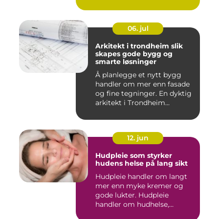
06. jul
Arkitekt i trondheim slik
skapes gode bygg og
smarte løsninger
Å planlegge et nytt bygg
handler om mer enn fasade
og fine tegninger. En dyktig
arkitekt i Trondheim...
12. jun
Hudpleie som styrker
hudens helse på lang sikt
Hudpleie handler om langt
mer enn myke kremer og
gode lukter. Hudpleie
handler om hudhelse,
forebygg...