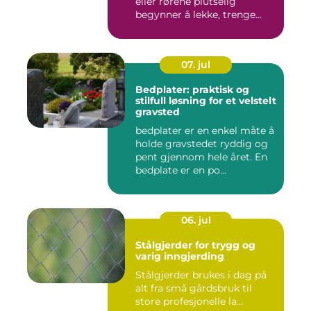
eller rørene plutselig
begynner å lekke, trenge...
07. jul
Bedplater: praktisk og
stilfull løsning for et velstelt
gravsted
bedplater er en enkel måte å
holde gravstedet ryddig og
pent gjennom hele året. En
bedplate er en po...
06. jul
Stålgjerder for trygg og
varig inngjerding
Stålgjerder brukes i dag på
alt fra små gårdsbruk til
store profesjonelle la...