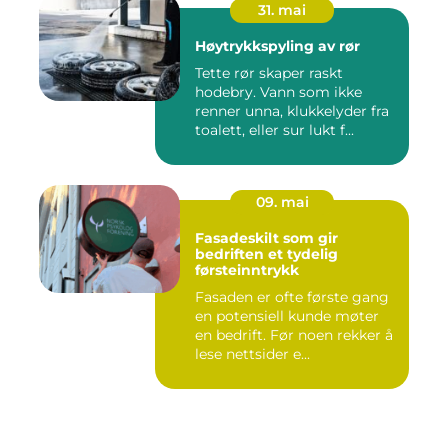
31. mai
Høytrykkspyling av rør
Tette rør skaper raskt
hodebry. Vann som ikke
renner unna, klukkelyder fra
toalett, eller sur lukt f...
09. mai
Fasadeskilt som gir
bedriften et tydelig
førsteinntrykk
Fasaden er ofte første gang
en potensiell kunde møter
en bedrift. Før noen rekker å
lese nettsider e...