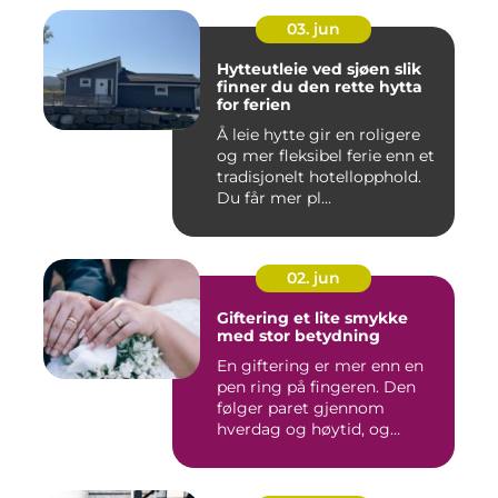
03. jun
Hytteutleie ved sjøen slik
finner du den rette hytta
for ferien
Å leie hytte gir en roligere
og mer fleksibel ferie enn et
tradisjonelt hotellopphold.
Du får mer pl...
02. jun
Giftering et lite smykke
med stor betydning
En giftering er mer enn en
pen ring på fingeren. Den
følger paret gjennom
hverdag og høytid, og
minn...