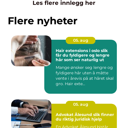
Les flere innlegg her
Flere nyheter
05. aug
Hair extensions i oslo slik
får du fyldigere og lengre
hår som ser naturlig ut
Mange ønsker seg lengre og
fyldigere hår uten å måtte
vente i årevis på at håret skal
gro. Hair exte...
05. aug
Advokat Ålesund slik finner
du riktig juridisk hjelp
En Advokat Ålesund bistår