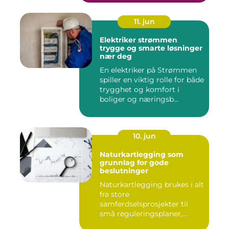
11. jun
Elektriker strømmen
trygge og smarte løsninger
nær deg
En elektriker på Strømmen
spiller en viktig rolle for både
trygghet og komfort i
boliger og næringsb...
10. jun
Naturkartlegging som
grunnlag for gode
beslutninger
Naturkartlegging brukes i alt
fra store
samferdselsprosjekter til
små reguleringsplaner,
vindk...