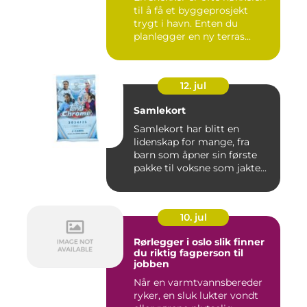
til å få et byggeprosjekt
trygt i havn. Enten du
planlegger en ny terras...
12. jul
Samlekort
Samlekort har blitt en
lidenskap for mange, fra
barn som åpner sin første
pakke til voksne som jakte...
10. jul
Rørlegger i oslo slik finner
du riktig fagperson til
jobben
Når en varmtvannsbereder
ryker, en sluk lukter vondt