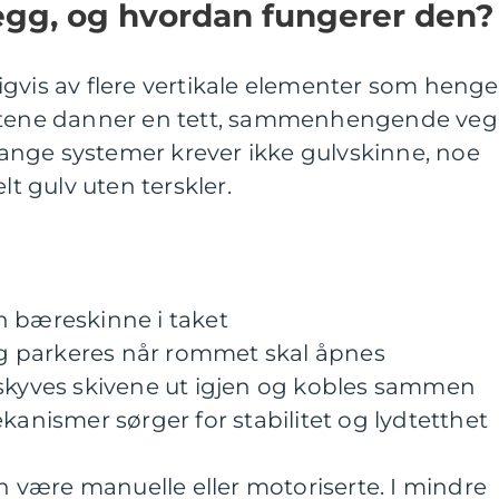
egg, og hvordan fungerer den?
gvis av flere vertikale elementer som henger
entene danner en tett, sammenhengende ve
nge systemer krever ikke gulvskinne, noe
lt gulv uten terskler.
n bæreskinne i taket
 og parkeres når rommet skal åpnes
 skyves skivene ut igjen og kobles sammen
kanismer sørger for stabilitet og lydtetthet
være manuelle eller motoriserte. I mindre