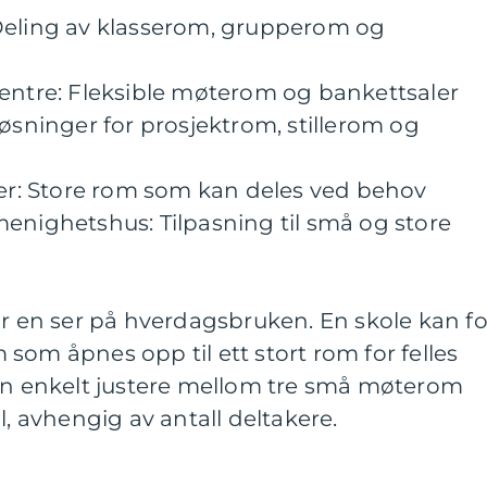
Deling av klasserom, grupperom og
sentre: Fleksible møterom og bankettsaler
løsninger for prosjektrom, stillerom og
ler: Store rom som kan deles ved behov
enighetshus: Tilpasning til små og store
år en ser på hverdagsbruken. En skole kan fo
som åpnes opp til ett stort rom for felles
kan enkelt justere mellom tre små møterom
l, avhengig av antall deltakere.