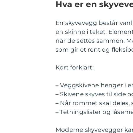
Hva er en skyvev
En skyvevegg består vanli
en skinne i taket. Elem
når de settes sammen. Ma
som gir et rent og fleksibe
Kort forklart:
– Veggskivene henger i e
– Skivene skyves til side
– Når rommet skal deles,
– Tetningslister og låseme
Moderne skyvevegger kan 