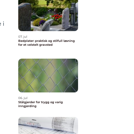
 i
07. jul
Bedplater: praktisk og stilfull løsning
for et velstelt gravsted
å
06. jul
Stålgjerder for trygg og varig
inngjerding