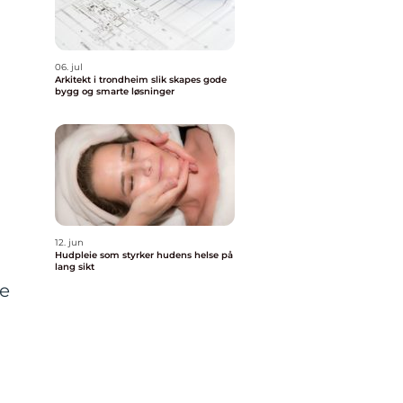
06. jul
Arkitekt i trondheim slik skapes gode
bygg og smarte løsninger
12. jun
Hudpleie som styrker hudens helse på
lang sikt
ge