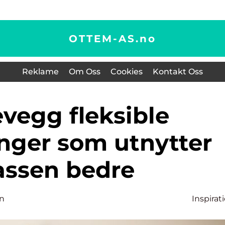
OTTEM-AS.
no
Reklame
Om Oss
Cookies
Kontakt Oss
nger som utnytter
assen bedre
en
Inspirat