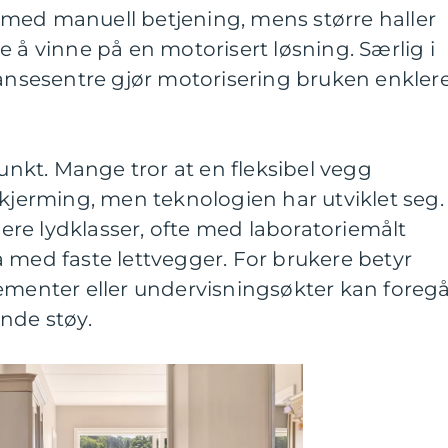
med manuell betjening, mens større haller
e å vinne på en motorisert løsning. Særlig i
ransesentre gjør motorisering bruken enklere
punkt. Mange tror at en fleksibel vegg
skjerming, men teknologien har utviklet seg.
flere lydklasser, ofte med laboratoriemålt
 med faste lettvegger. For brukere betyr
gementer eller undervisningsøkter kan foreg
nde støy.