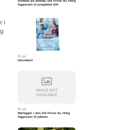
Snekker på osterøy: slik finner du riktig
fagperson til prosjektet ditt
 i
gg
12. jul
Samlekort
10. jul
Rørlegger i oslo slik finner du riktig
fagperson til jobben