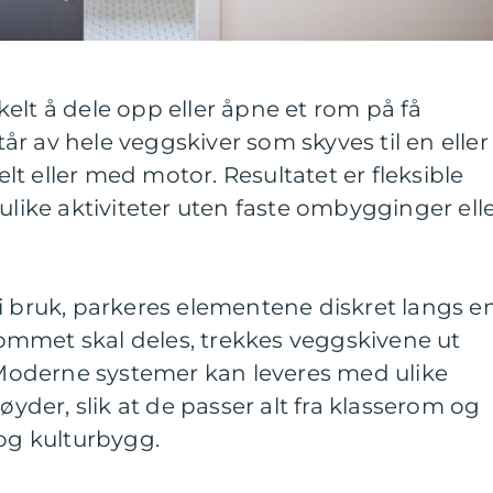
kelt å dele opp eller åpne et rom på få
r av hele veggskiver som skyves til en eller
t eller med motor. Resultatet er fleksible
ulike aktiviteter uten faste ombygginger ell
i bruk, parkeres elementene diskret langs e
 rommet skal deles, trekkes veggskivene ut
. Moderne systemer kan leveres med ulike
høyder, slik at de passer alt fra klasserom og
 og kulturbygg.