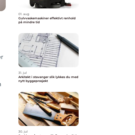
01. aug
Gulvvaskemaskiner effektivt renhold
på mindre tid
er
31. jul
Arkitekt i stavanger slik lykkes du med
nytt byggeprosjekt
n
30. jul