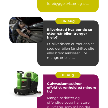
forebygge tvister og sk...
04. aug
Bilverksted hva bør du se
etter når bilen trenger
hjelp?
Et bilverksted er mer enn et
sted der bilen får skiftet olje
eller bremseklosser. For
mange er bilen...
01. aug
Gulvvaskemaskiner
effektivt renhold på mindre
tid
Mange bedrifter og
offentlige bygg har store
gulvflater som må holdes