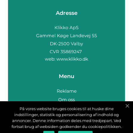
Adresse
web:
www.klikko.dk
Menu
Reklame
Om oss
Cookies
På vores website bruges cookies til at huske dine
indstillinger, statistik og personalisering af indhold og
Kontakt Oss
annoncer. Denne information deles med tredjepart. Ved
Sitemap
fortsat brug af websiden godkender du cookiepolitikken.