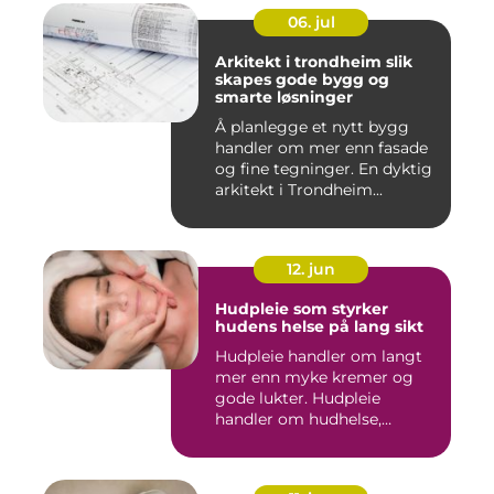
06. jul
Arkitekt i trondheim slik
skapes gode bygg og
smarte løsninger
Å planlegge et nytt bygg
handler om mer enn fasade
og fine tegninger. En dyktig
arkitekt i Trondheim...
12. jun
Hudpleie som styrker
hudens helse på lang sikt
Hudpleie handler om langt
mer enn myke kremer og
gode lukter. Hudpleie
handler om hudhelse,
forebygg...