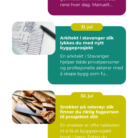
rene hver dag. Manuelt
renhold...
31. jul
Arkitekt i stavanger slik
lykkes du med nytt
byggeprosjekt
En arkitekt i Stavanger
hjelper både privatpersoner
og profesjonelle aktører med
å skape bygg som fu...
30. jul
Snekker på osterøy: slik
finner du riktig fagperson
til prosjektet ditt
En snekker er ofte nøkkelen
til å få et byggeprosjekt
trygt i havn. Enten du