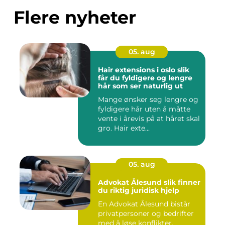
Flere nyheter
05. aug
Hair extensions i oslo slik
får du fyldigere og lengre
hår som ser naturlig ut
Mange ønsker seg lengre og
fyldigere hår uten å måtte
vente i årevis på at håret skal
gro. Hair exte...
05. aug
Advokat Ålesund slik finner
du riktig juridisk hjelp
En Advokat Ålesund bistår
privatpersoner og bedrifter
med å løse konflikter,