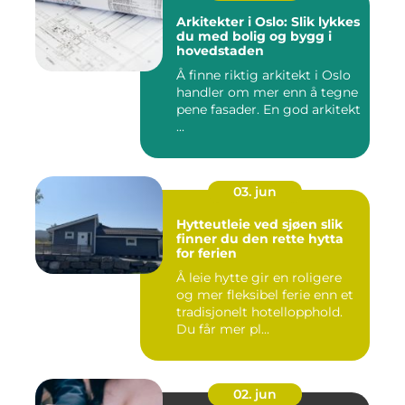
Arkitekter i Oslo: Slik lykkes
du med bolig og bygg i
hovedstaden
Å finne riktig arkitekt i Oslo
handler om mer enn å tegne
pene fasader. En god arkitekt
...
03. jun
Hytteutleie ved sjøen slik
finner du den rette hytta
for ferien
Å leie hytte gir en roligere
og mer fleksibel ferie enn et
tradisjonelt hotellopphold.
Du får mer pl...
02. jun