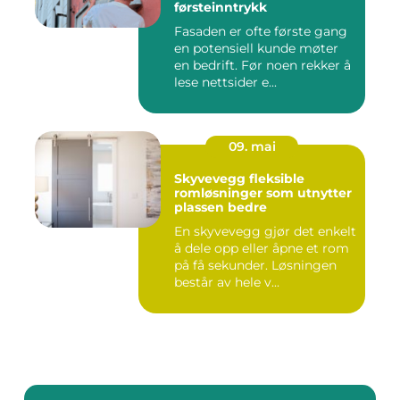
førsteinntrykk
Fasaden er ofte første gang
en potensiell kunde møter
en bedrift. Før noen rekker å
lese nettsider e...
09. mai
Skyvevegg fleksible
romløsninger som utnytter
plassen bedre
En skyvevegg gjør det enkelt
å dele opp eller åpne et rom
på få sekunder. Løsningen
består av hele v...