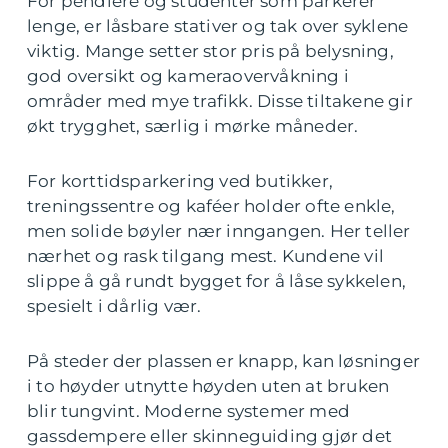
For pendlere og studenter som parkerer
lenge, er låsbare stativer og tak over syklene
viktig. Mange setter stor pris på belysning,
god oversikt og kameraovervåkning i
områder med mye trafikk. Disse tiltakene gir
økt trygghet, særlig i mørke måneder.
For korttidsparkering ved butikker,
treningssentre og kaféer holder ofte enkle,
men solide bøyler nær inngangen. Her teller
nærhet og rask tilgang mest. Kundene vil
slippe å gå rundt bygget for å låse sykkelen,
spesielt i dårlig vær.
På steder der plassen er knapp, kan løsninger
i to høyder utnytte høyden uten at bruken
blir tungvint. Moderne systemer med
gassdempere eller skinneguiding gjør det