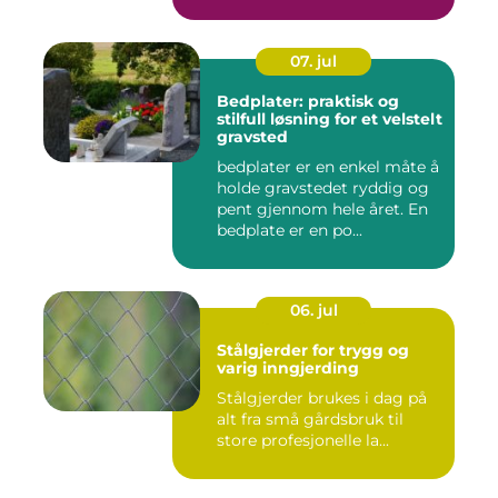
07. jul
Bedplater: praktisk og
stilfull løsning for et velstelt
gravsted
bedplater er en enkel måte å
holde gravstedet ryddig og
pent gjennom hele året. En
bedplate er en po...
06. jul
Stålgjerder for trygg og
varig inngjerding
Stålgjerder brukes i dag på
alt fra små gårdsbruk til
store profesjonelle la...