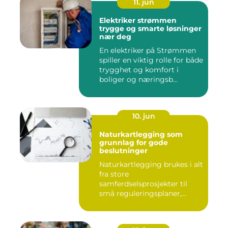
11. jun
Elektriker strømmen
trygge og smarte løsninger
nær deg
En elektriker på Strømmen
spiller en viktig rolle for både
trygghet og komfort i
boliger og næringsb...
10. jun
Naturkartlegging som
grunnlag for gode
beslutninger
Naturkartlegging brukes i alt
fra store
samferdselsprosjekter til
små reguleringsplaner,
vindk...