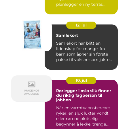
planlegger en ny terras...
12. jul
Samlekort
Samlekort har blitt en
lidenskap for mange, fra
barn som åpner sin første
pakke til voksne som jakte...
10. jul
Rørlegger i oslo slik finner
du riktig fagperson til
jobben
Når en varmtvannsbereder
ryker, en sluk lukter vondt
eller rørene plutselig
begynner å lekke, trenge...