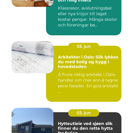
och rolig insats
Klassresor, avslutningsbal
eller nya tröjor till laget
kostar pengar. Många skolor
och föreningar be...
03. jun
Arkitekter i Oslo: Slik lykkes
du med bolig og bygg i
hovedstaden
Å finne riktig arkitekt i Oslo
handler om mer enn å tegne
pene fasader. En god arkitekt
...
03. jun
Hytteutleie ved sjøen slik
finner du den rette hytta