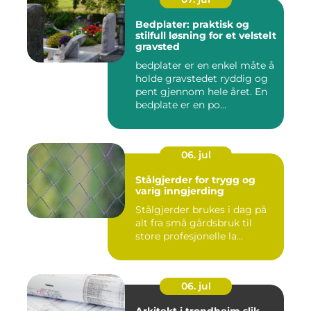
Bedplater: praktisk og
stilfull løsning for et velstelt
gravsted
bedplater er en enkel måte å
holde gravstedet ryddig og
pent gjennom hele året. En
bedplate er en po...
06. jul
Stålgjerder for trygg og
varig inngjerding
Stålgjerder brukes i dag på
alt fra små gårdsbruk til
store profesjonelle la...
06. jul