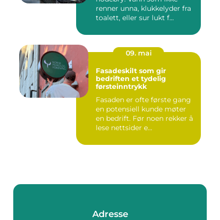
renner unna, klukkelyder fra
toalett, eller sur lukt f...
09. mai
Fasadeskilt som gir
bedriften et tydelig
førsteinntrykk
Fasaden er ofte første gang
en potensiell kunde møter
en bedrift. Før noen rekker å
lese nettsider e...
Adresse