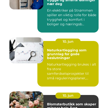
trygge og smarte løsninger
nær deg
En elektriker på Strømmen
spiller en viktig rolle for både
trygghet og komfort i
boliger og næringsb...
10. jun
Naturkartlegging som
grunnlag for gode
beslutninger
Naturkartlegging brukes i alt
fra store
samferdselsprosjekter til
små reguleringsplaner,
vindk...
10. jun
Blomsterbutikk som skaper