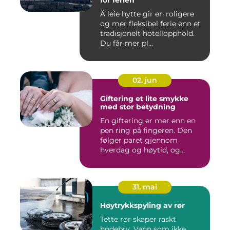
for ferien
Å leie hytte gir en roligere
og mer fleksibel ferie enn et
tradisjonelt hotellopphold.
Du får mer pl...
02. jun
Giftering et lite smykke
med stor betydning
En giftering er mer enn en
pen ring på fingeren. Den
følger paret gjennom
hverdag og høytid, og
minn...
31. mai
Høytrykkspyling av rør
Tette rør skaper raskt
hodebry. Vann som ikke