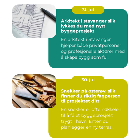
31. jul
Arkitekt i stavanger slik
lykkes du med nytt
byggeprosjekt
En arkitekt i Stavanger
hjelper både privatpersoner
og profesjonelle aktører med
å skape bygg som fu...
30. jul
Snekker på osterøy: slik
finner du riktig fagperson
til prosjektet ditt
En snekker er ofte nøkkelen
til å få et byggeprosjekt
trygt i havn. Enten du
planlegger en ny terras...