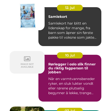
12. jul
Samlekort
Samlekort har blitt en
lidenskap for mange, fra
barn som åpner sin første
pakke til voksne som jakte...
10. jul
Rørlegger i oslo slik finner
du riktig fagperson til
jobben
Når en varmtvannsbereder
ryker, en sluk lukter vondt
eller rørene plutselig
begynner å lekke, trenge...
07. jul