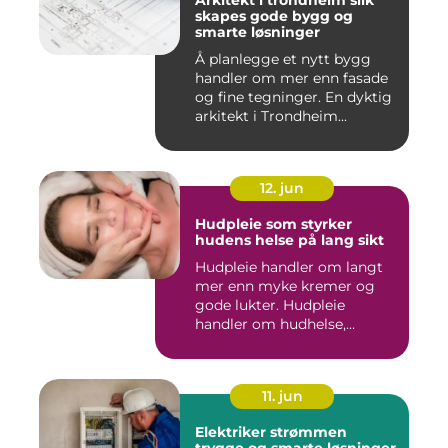
Arkitekt i trondheim slik
skapes gode bygg og
smarte løsninger
Å planlegge et nytt bygg
handler om mer enn fasade
og fine tegninger. En dyktig
arkitekt i Trondheim...
12. jun
Hudpleie som styrker
hudens helse på lang sikt
Hudpleie handler om langt
mer enn myke kremer og
gode lukter. Hudpleie
handler om hudhelse,
forebygg...
11. jun
Elektriker strømmen