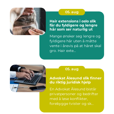
05. aug
Hair extensions i oslo slik
får du fyldigere og lengre
hår som ser naturlig ut
Mange ønsker seg lengre og
fyldigere hår uten å måtte
vente i årevis på at håret skal
gro. Hair exte...
05. aug
Advokat Ålesund slik finner
du riktig juridisk hjelp
En Advokat Ålesund bistår
privatpersoner og bedrifter
med å løse konflikter,
forebygge tvister og sk...