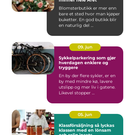
minner hele Året
Blomsterbutikk er mer enn
bare et sted hvor man kjøper
buketter. En god butikk blir
en naturlig del ...
09. jun
Sykkelparkering som gjør
hverdagen enklere og
tryggere
En by der flere sykler, er en
by med mindre kø, lavere
utslipp og mer liv i gatene.
Likevel stopper ...
05. jun
Klassförsäljning så lyckas
klassen med en lönsam