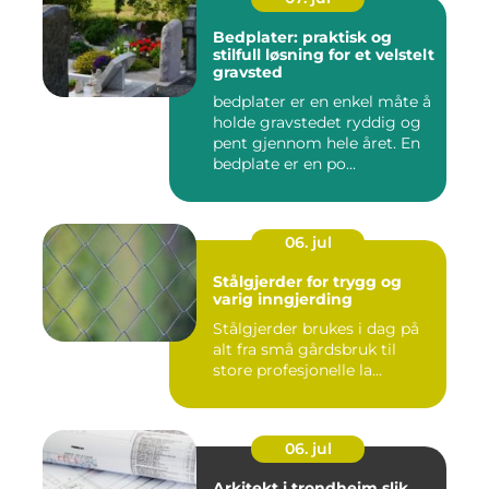
Bedplater: praktisk og
stilfull løsning for et velstelt
gravsted
bedplater er en enkel måte å
holde gravstedet ryddig og
pent gjennom hele året. En
bedplate er en po...
06. jul
Stålgjerder for trygg og
varig inngjerding
Stålgjerder brukes i dag på
alt fra små gårdsbruk til
store profesjonelle la...
06. jul
Arkitekt i trondheim slik