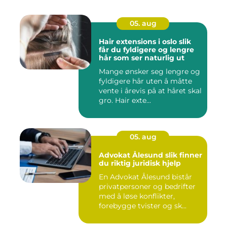
05. aug
Hair extensions i oslo slik
får du fyldigere og lengre
hår som ser naturlig ut
Mange ønsker seg lengre og
fyldigere hår uten å måtte
vente i årevis på at håret skal
gro. Hair exte...
05. aug
Advokat Ålesund slik finner
du riktig juridisk hjelp
En Advokat Ålesund bistår
privatpersoner og bedrifter
med å løse konflikter,
forebygge tvister og sk...