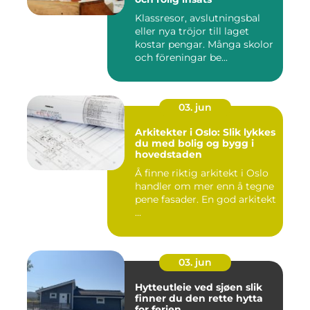
Klassresor, avslutningsbal
eller nya tröjor till laget
kostar pengar. Många skolor
och föreningar be...
03. jun
Arkitekter i Oslo: Slik lykkes
du med bolig og bygg i
hovedstaden
Å finne riktig arkitekt i Oslo
handler om mer enn å tegne
pene fasader. En god arkitekt
...
03. jun
Hytteutleie ved sjøen slik
finner du den rette hytta
for ferien