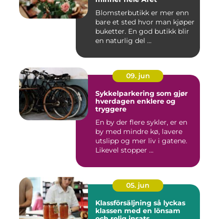
Blomsterbutikk er mer enn
bare et sted hvor man kjøper
buketter. En god butikk blir
en naturlig del ...
09. jun
Sykkelparkering som gjør
hverdagen enklere og
tryggere
En by der flere sykler, er en
by med mindre kø, lavere
utslipp og mer liv i gatene.
Likevel stopper ...
05. jun
Klassförsäljning så lyckas
klassen med en lönsam
och rolig insats