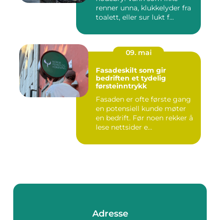
renner unna, klukkelyder fra
toalett, eller sur lukt f...
09. mai
Fasadeskilt som gir
bedriften et tydelig
førsteinntrykk
Fasaden er ofte første gang
en potensiell kunde møter
en bedrift. Før noen rekker å
lese nettsider e...
Adresse