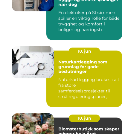
nær deg
En elektriker på Strømmen
spiller en viktig rolle for både
trygghet og komfort i
boliger og næringsb...
10. jun
Naturkartlegging som
grunnlag for gode
beslutninger
Naturkartlegging brukes i alt
fra store
samferdselsprosjekter til
små reguleringsplaner,
vindk...
10. jun
Blomsterbutikk som skaper
minner hele Året