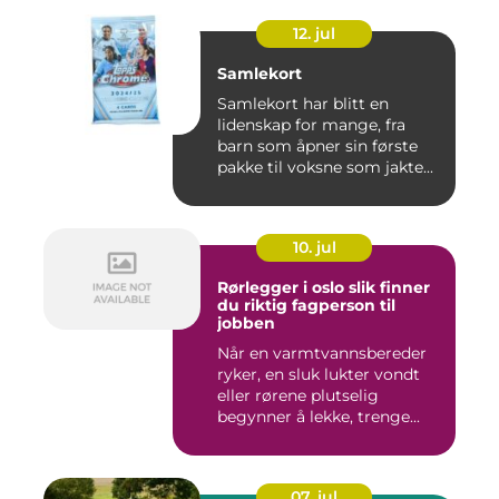
12. jul
Samlekort
Samlekort har blitt en
lidenskap for mange, fra
barn som åpner sin første
pakke til voksne som jakte...
10. jul
Rørlegger i oslo slik finner
du riktig fagperson til
jobben
Når en varmtvannsbereder
ryker, en sluk lukter vondt
eller rørene plutselig
begynner å lekke, trenge...
07. jul