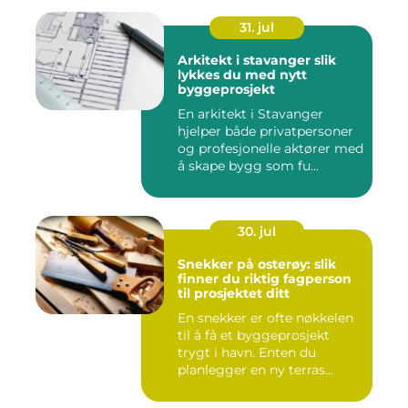
31. jul
Arkitekt i stavanger slik
lykkes du med nytt
byggeprosjekt
En arkitekt i Stavanger
hjelper både privatpersoner
og profesjonelle aktører med
å skape bygg som fu...
30. jul
Snekker på osterøy: slik
finner du riktig fagperson
til prosjektet ditt
En snekker er ofte nøkkelen
til å få et byggeprosjekt
trygt i havn. Enten du
planlegger en ny terras...