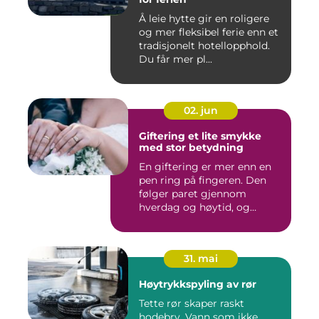
Å leie hytte gir en roligere
og mer fleksibel ferie enn et
tradisjonelt hotellopphold.
Du får mer pl...
02. jun
Giftering et lite smykke
med stor betydning
En giftering er mer enn en
pen ring på fingeren. Den
følger paret gjennom
hverdag og høytid, og
minn...
31. mai
Høytrykkspyling av rør
Tette rør skaper raskt
hodebry. Vann som ikke