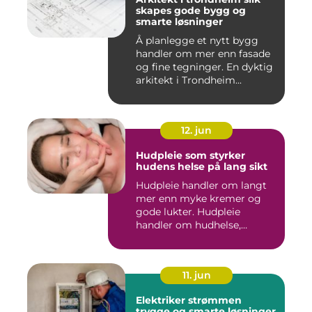
skapes gode bygg og
smarte løsninger
Å planlegge et nytt bygg
handler om mer enn fasade
og fine tegninger. En dyktig
arkitekt i Trondheim...
12. jun
Hudpleie som styrker
hudens helse på lang sikt
Hudpleie handler om langt
mer enn myke kremer og
gode lukter. Hudpleie
handler om hudhelse,
forebygg...
11. jun
Elektriker strømmen
trygge og smarte løsninger