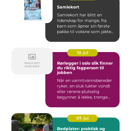
Samlekort
Samlekort har blitt en
lidenskap for mange, fra
barn som åpner sin første
pakke til voksne som jakte...
10. jul
Rørlegger i oslo slik finner
du riktig fagperson til
jobben
Når en varmtvannsbereder
ryker, en sluk lukter vondt
eller rørene plutselig
begynner å lekke, trenge...
07. jul
Bedplater: praktisk og