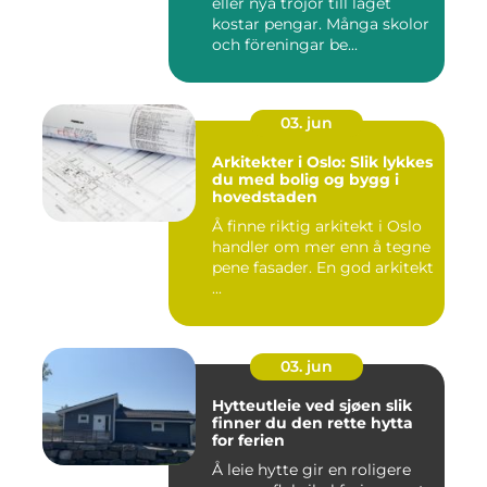
eller nya tröjor till laget
kostar pengar. Många skolor
och föreningar be...
03. jun
Arkitekter i Oslo: Slik lykkes
du med bolig og bygg i
hovedstaden
Å finne riktig arkitekt i Oslo
handler om mer enn å tegne
pene fasader. En god arkitekt
...
03. jun
Hytteutleie ved sjøen slik
finner du den rette hytta
for ferien
Å leie hytte gir en roligere