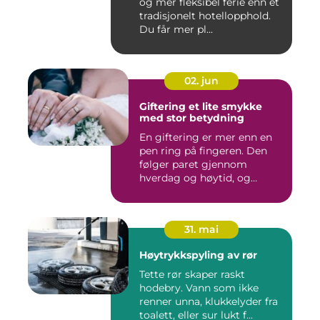
og mer fleksibel ferie enn et
tradisjonelt hotellopphold.
Du får mer pl...
02. jun
Giftering et lite smykke
med stor betydning
En giftering er mer enn en
pen ring på fingeren. Den
følger paret gjennom
hverdag og høytid, og
minn...
31. mai
Høytrykkspyling av rør
Tette rør skaper raskt
hodebry. Vann som ikke
renner unna, klukkelyder fra
toalett, eller sur lukt f...