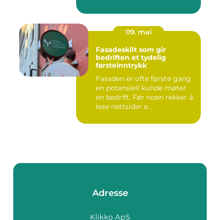
09. mai
Fasadeskilt som gir
bedriften et tydelig
førsteinntrykk
Fasaden er ofte første gang
en potensiell kunde møter
en bedrift. Før noen rekker å
lese nettsider e...
Adresse