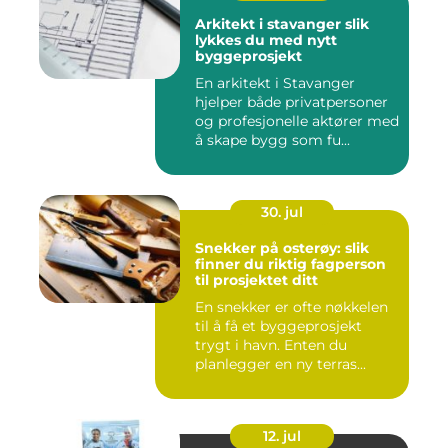
Arkitekt i stavanger slik
lykkes du med nytt
byggeprosjekt
En arkitekt i Stavanger
hjelper både privatpersoner
og profesjonelle aktører med
å skape bygg som fu...
30. jul
Snekker på osterøy: slik
finner du riktig fagperson
til prosjektet ditt
En snekker er ofte nøkkelen
til å få et byggeprosjekt
trygt i havn. Enten du
planlegger en ny terras...
12. jul