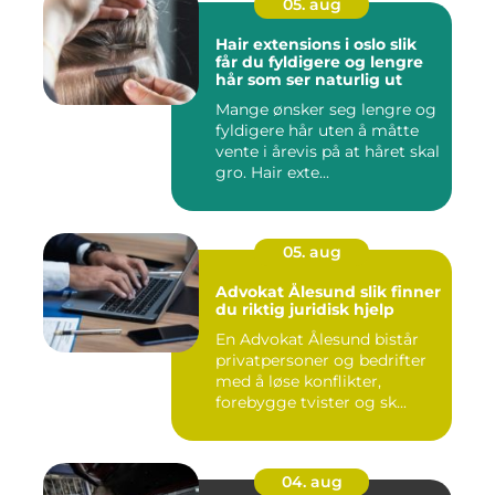
05. aug
Hair extensions i oslo slik
får du fyldigere og lengre
hår som ser naturlig ut
Mange ønsker seg lengre og
fyldigere hår uten å måtte
vente i årevis på at håret skal
gro. Hair exte...
05. aug
Advokat Ålesund slik finner
du riktig juridisk hjelp
En Advokat Ålesund bistår
privatpersoner og bedrifter
med å løse konflikter,
forebygge tvister og sk...
04. aug