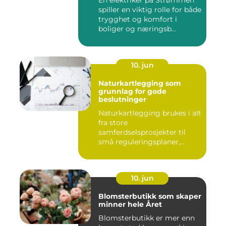
En elektriker på Strømmen
spiller en viktig rolle for både
trygghet og komfort i
boliger og næringsb...
10. jun
Naturkartlegging som
grunnlag for gode
beslutninger
Naturkartlegging brukes i alt
fra store
samferdselsprosjekter til
små reguleringsplaner,
vindk...
10. jun
Blomsterbutikk som skaper
minner hele Året
Blomsterbutikk er mer enn