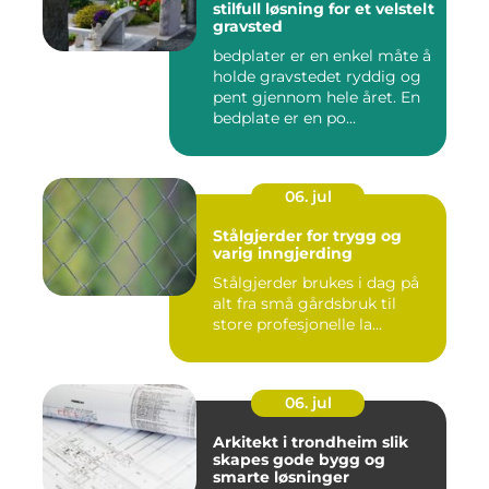
stilfull løsning for et velstelt
gravsted
bedplater er en enkel måte å
holde gravstedet ryddig og
pent gjennom hele året. En
bedplate er en po...
06. jul
Stålgjerder for trygg og
varig inngjerding
Stålgjerder brukes i dag på
alt fra små gårdsbruk til
store profesjonelle la...
06. jul
Arkitekt i trondheim slik
skapes gode bygg og
smarte løsninger